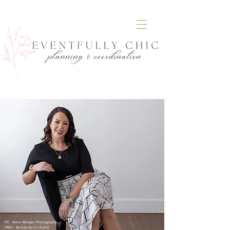
PC: Nikki Morgan Photography
HMU: Beauty by Liz Yturria